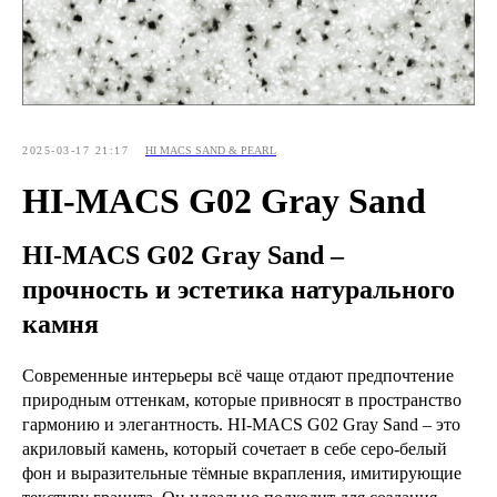
Кухонные фартуки
Стеновые панели из камня
Барные стойки
Для кухни и домашнего бара
2025-03-17 21:17
HI MACS SAND & PEARL
Мангальные зоны
HI-MACS G02 Gray Sand
Столешницы для барбекю
HI-MACS G02 Gray Sand –
Кухонная техника
прочность и эстетика натурального
Подбор под столешницу
камня
Разделочные доски
Аксессуары из камня
Современные интерьеры всё чаще отдают предпочтение
природным оттенкам, которые привносят в пространство
гармонию и элегантность. HI-MACS G02 Gray Sand – это
акриловый камень, который сочетает в себе серо-белый
фон и выразительные тёмные вкрапления, имитирующие