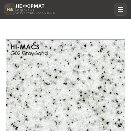
НЕ ФОРМАТ
НФ
ИЗДЕЛИЯ ИЗ
ИСКУССТВЕННОГО КАМНЯ
Рассчитать в MAX
Написать в Telegram
Столешницы для кухни
Акрил, кварц, HPL compact
Мойки и раковины
Интегрированные и подклеенные