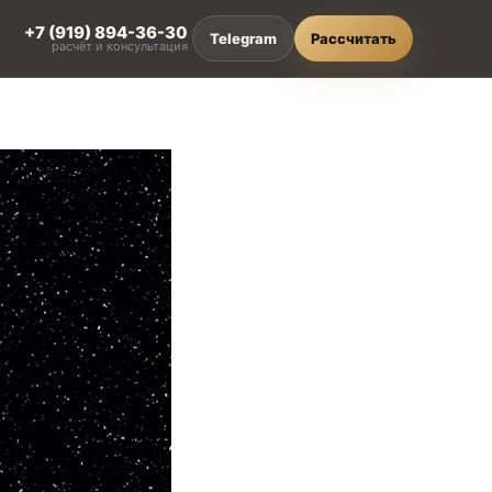
+7 (919) 894-36-30
Telegram
Рассчитать
расчёт и консультация
L
ти
зделия из HPL compact
онкие и влагостойкие
ешения
алитра HPL compact
вета и декоры Crown Decor