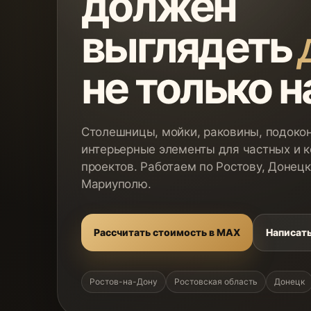
должен
выглядеть
не только н
Столешницы, мойки, раковины, подокон
интерьерные элементы для частных и 
проектов. Работаем по Ростову, Донецк
Мариуполю.
Рассчитать стоимость в MAX
Написать
Ростов-на-Дону
Ростовская область
Донецк