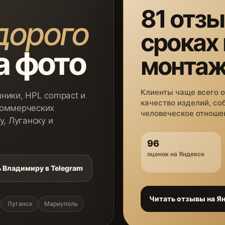
81 отзы
дорого
сроках
а фото
монта
Клиенты чаще всего 
ники, HPL compact и
качество изделий, со
коммерческих
человеческое отношен
у, Луганску и
96
оценок на Яндексе
 Владимиру в Telegram
Читать отзывы на Я
Луганск
Мариуполь