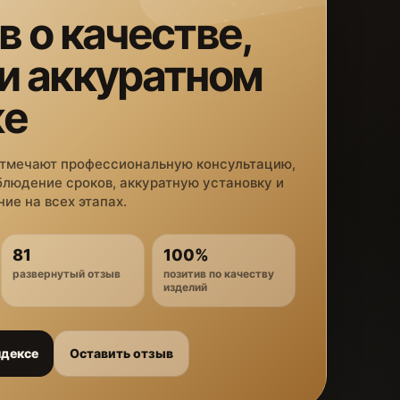
в о качестве,
 и аккуратном
же
отмечают профессиональную консультацию,
блюдение сроков, аккуратную установку и
ие на всех этапах.
81
100%
развернутый отзыв
позитив по качеству
изделий
ндексе
Оставить отзыв