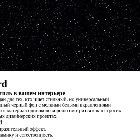
rd
тиль в вашем интерьере
ан для тех, кто ищет стильный, но универсальный
енный черный фон с мелкими белыми вкраплениями
тот материал одинаково хорошо смотрится как в строгих
ых дизайнерских проектах.
d
ыразительный эффект.
амику и естественность.