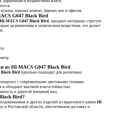
м, царапинам и воздействию влаги.
тится.
 кухонь, ванных комнат, барных зон и офисов.
ACS G047 Black Bird
HI-MACS G047 Black Bird
, придают интерьеру строгую
товым загрязнениям и химическим веществам, что делает
в.
та
 метр
и из HI-MACS G047 Black Bird
Black Bird
идеально подходит для различных
рмонируют с современными цветовыми схемами.
я и обладают высокой влагостойкостью.
ивность и дорогой внешний вид.
Black Bird?
 подоконников и других изделий из акрилового камня
HI-
ну и Ростовской области, обеспечиваем доставку и