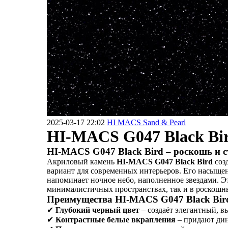
Аксессуары из искусственного камня
2025-03-17 22:02
HI MACS Sand & Pearl
HI-MACS G047 Black Bi
HI-MACS G047 Black Bird – роскошь и с
Акриловый камень
HI-MACS G047 Black Bird
созд
вариант для современных интерьеров. Его насыщ
напоминает ночное небо, наполненное звездами. Э
минималистичных пространствах, так и в роскошн
Преимущества HI-MACS G047 Black Bir
✔
Глубокий черный цвет
– создаёт элегантный, в
✔
Контрастные белые вкрапления
– придают дин