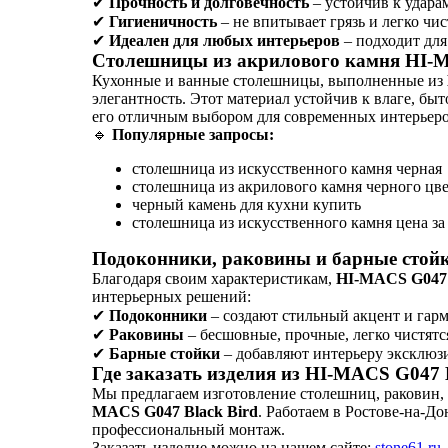
✔
Прочность и долговечность
– устойчив к удара
✔
Гигиеничность
– не впитывает грязь и легко чис
✔
Идеален для любых интерьеров
– подходит для
Столешницы из акрилового камня HI-M
Кухонные и ванные столешницы, выполненные из
элегантность. Этот материал устойчив к влаге, бы
его отличным выбором для современных интерьеро
🔹
Популярные запросы:
столешница из искусственного камня черная
столешница из акрилового камня черного цве
черный камень для кухни купить
столешница из искусственного камня цена за
Подоконники, раковины и барные стойк
Благодаря своим характеристикам,
HI-MACS G047 
интерьерных решений:
✔
Подоконники
– создают стильный акцент и га
✔
Раковины
– бесшовные, прочные, легко чистятс
✔
Барные стойки
– добавляют интерьеру эксклюз
Где заказать изделия из HI-MACS G047 
Мы предлагаем изготовление столешниц, раковин,
MACS G047 Black Bird
. Работаем в Ростове-на-До
профессиональный монтаж.
Заказать изделие можно на нашем сайте:
stone61.ru
.