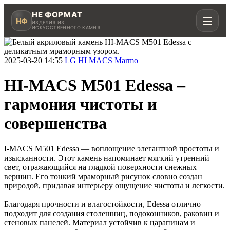
НЕ ФОРМАТ
НФ
ИЗДЕЛИЯ ИЗ
ИСКУССТВЕННОГО КАМНЯ
2025-03-20 14:55
LG HI MACS Marmo
HI-MACS M501 Edessa –
Рассчитать в MAX
гармония чистоты и
совершенства
Написать в Telegram
I-MACS M501 Edessa — воплощение элегантной простоты и
изысканности. Этот камень напоминает мягкий утренний
свет, отражающийся на гладкой поверхности снежных
вершин. Его тонкий мраморный рисунок словно создан
природой, придавая интерьеру ощущение чистоты и легкости.
Столешницы для кухни
Акрил, кварц, HPL compact
Благодаря прочности и влагостойкости, Edessa отлично
подходит для создания столешниц, подоконников, раковин и
Мойки и раковины
стеновых панелей. Материал устойчив к царапинам и