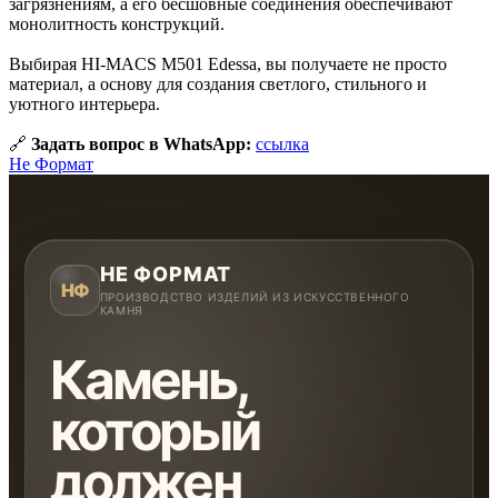
Интегрированные и подклеенные
загрязнениям, а его бесшовные соединения обеспечивают
монолитность конструкций.
Кухонные фартуки
Выбирая HI-MACS M501 Edessa, вы получаете не просто
Стеновые панели из камня
материал, а основу для создания светлого, стильного и
уютного интерьера.
Барные стойки
🔗
Задать вопрос в WhatsApp:
ссылка
Для кухни и домашнего бара
Не Формат
Мангальные зоны
Столешницы для барбекю
НЕ ФОРМАТ
Кухонная техника
НФ
Подбор под столешницу
ПРОИЗВОДСТВО ИЗДЕЛИЙ ИЗ ИСКУССТВЕННОГО
КАМНЯ
Разделочные доски
Камень,
Аксессуары из камня
который
должен