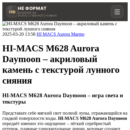
НЕ ФОРМАТ
НФ
ИЗДЕЛИЯ ИЗ
ИСКУССТВЕННОГО КАМНЯ
2025-03-20 13:58
HI MACS Aurora Marmo
HI-MACS M628 Aurora
Рассчитать в MAX
Daymoon – акриловый
камень с текстурой лунного
Написать в Telegram
сияния
HI-MACS M628 Aurora Daymoon – игра света и
текстуры
Столешницы для кухни
Акрил, кварц, HPL compact
Представьте себе мягкий свет полной луны, отражающийся на
гладкой поверхности воды.
HI-MACS M628 Aurora Daymoon
передаёт именно это ощущение – лёгкий серебристый
Мойки и раковины
оттенок, плавные горизонтальные линии, которые создают