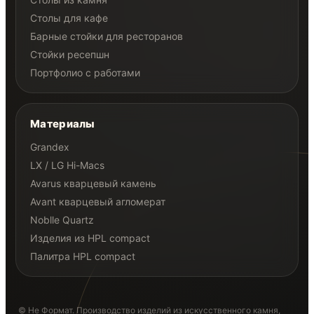
Столы для кафе
Барные стойки для ресторанов
Стойки ресепшн
Портфолио с работами
Материалы
Grandex
LX / LG Hi-Macs
Avarus кварцевый камень
Avant кварцевый агломерат
Noblle Quartz
Изделия из HPL compact
Палитра HPL compact
© Не Формат. Производство изделий из искусственного камня,