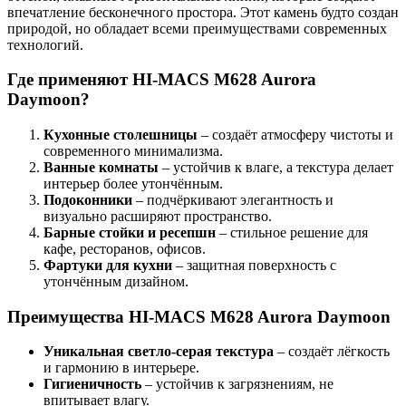
Интегрированные и подклеенные
впечатление бесконечного простора. Этот камень будто создан
природой, но обладает всеми преимуществами современных
Кухонные фартуки
технологий.
Стеновые панели из камня
Где применяют HI-MACS M628 Aurora
Daymoon?
Барные стойки
Для кухни и домашнего бара
Кухонные столешницы
– создаёт атмосферу чистоты и
современного минимализма.
Мангальные зоны
Ванные комнаты
– устойчив к влаге, а текстура делает
Столешницы для барбекю
интерьер более утончённым.
Подоконники
– подчёркивают элегантность и
визуально расширяют пространство.
Кухонная техника
Барные стойки и ресепшн
– стильное решение для
Подбор под столешницу
кафе, ресторанов, офисов.
Фартуки для кухни
– защитная поверхность с
Разделочные доски
утончённым дизайном.
Аксессуары из камня
Преимущества HI-MACS M628 Aurora Daymoon
Уникальная светло-серая текстура
– создаёт лёгкость
и гармонию в интерьере.
Гигиеничность
– устойчив к загрязнениям, не
впитывает влагу.