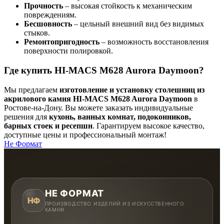
Прочность
– высокая стойкость к механическим
повреждениям.
Бесшовность
– цельный внешний вид без видимых
стыков.
Ремонтопригодность
– возможность восстановления
поверхности полировкой.
Где купить HI-MACS M628 Aurora Daymoon?
Мы предлагаем
изготовление и установку столешниц из
акрилового камня HI-MACS M628 Aurora Daymoon
в
Ростове-на-Дону. Вы можете заказать индивидуальные
решения для
кухонь, ванных комнат, подоконников,
барных стоек и ресепшн
. Гарантируем высокое качество,
доступные цены и профессиональный монтаж!
Не Формат
НЕ ФОРМАТ
НФ
ПРОИЗВОДСТВО ИЗДЕЛИЙ ИЗ ИСКУССТВЕННОГО
КАМНЯ