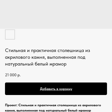
Кухонные фартуки
Стеновые панели из камня
Барные стойки
Для кухни и домашнего бара
Мангальные зоны
Столешницы для барбекю
Стильная и практичная столешница из
акрилового камня, выполненная под
Кухонная техника
натуральный белый мрамор
Подбор под столешницу
21 000
р.
Разделочные доски
Аксессуары из камня
Добавить в корзину
Проект: Стильная и практичная столешница из акрилового
камня, выполненная под натуральный белый мрамор