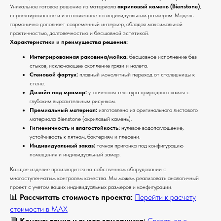
Уникальное готовое решение из материала
акриловый камень (Bienstone)
,
спроектированное и изготовленное по индивидуальным размерам. Модель
гармонично дополняет современный интерьер, обладая максимальной
практичностью, долговечностью и бесшовной эстетикой.
Характеристики и преимущества решения:
Интегрированная раковина/мойка:
бесшовное исполнение без
стыков, исключающее скопление грязи и налета.
Стеновой фартук:
плавный монолитный переход от столешницы к
стене.
Дизайн под мрамор:
утонченная текстура природного камня с
глубоким выразительным рисунком.
Премиальный материал:
изготовлено из оригинального листового
материала Bienstone (акриловый камень).
Гигиеничность и влагостойкость:
нулевое водопоглощение,
устойчивость к пятнам, бактериям и плесени.
Индивидуальный заказ:
точная пригонка под конфигурацию
помещения и индивидуальный замер.
Каждое изделие производится на собственном оборудовании с
многоступенчатым контролем качества. Мы можем реализовать аналогичный
проект с учетом ваших индивидуальных размеров и конфигурации.
📊
Рассчитать стоимость проекта:
Перейти к расчету
стоимости в MAX
💬
Консультация и вызов замерщика:
Связаться с