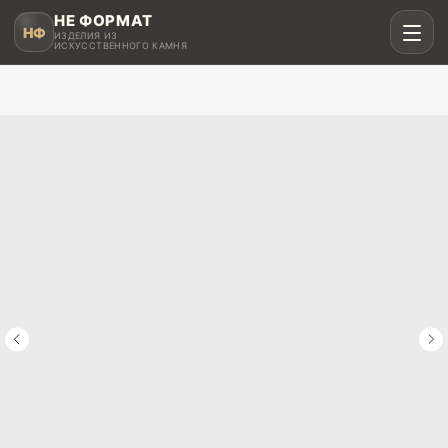
НЕ ФОРМАТ
НФ
ИЗДЕЛИЯ ИЗ
ИСКУССТВЕННОГО КАМНЯ
Рассчитать в MAX
Написать в Telegram
Столешницы для кухни
Акрил, кварц, HPL compact
Мойки и раковины
Интегрированные и подклеенные