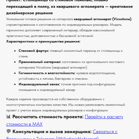
переходящей в полку, из кварцевого агломерата — креативное
дизайнерское решение
Уникальное готовое решение из материала
кварцевый агломерат (Vicostone)
,
спроектированное и изготовленное по индивидуальным размерам. Модель
гармонично дополняет современный интерьер, обладая максимальной
практичностью, долговечностью и бесшовной эстетикой.
Характеристики и преимущества решения:
Стеновой фартук:
плавный монолитный переход от столешницы к
стене.
Премиальный материал:
изготовлено из оригинального листового
материала Vicostone (кварцевый агломерат).
Гигиеничность и влагостойкость:
нулевое водопоглощение,
устойчивость к пятнам, бактериям и плесени.
Индивидуальный заказ:
точная пригонка под конфигурацию
помещения и индивидуальный замер.
Каждое изделие производится на собственном оборудовании с
многоступенчатым контролем качества. Мы можем реализовать аналогичный
проект с учетом ваших индивидуальных размеров и конфигурации.
📊
Рассчитать стоимость проекта:
Перейти к расчету
стоимости в MAX
💬
Консультация и вызов замерщика:
Связаться с
Владимиром в Telegram (@VladimirNeformat)