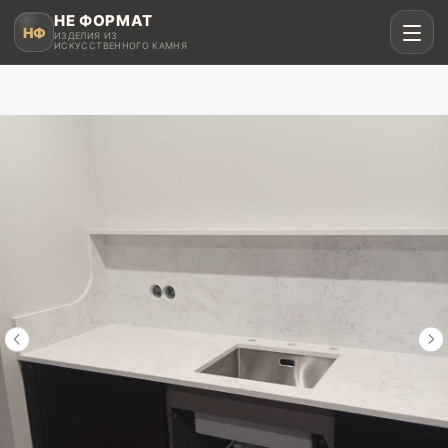
НЕ ФОРМАТ
НФ
ИЗДЕЛИЯ ИЗ
ИСКУССТВЕННОГО КАМНЯ
Рассчитать в MAX
Написать в Telegram
Столешницы для кухни
Акрил, кварц, HPL compact
Мойки и раковины
Интегрированные и подклеенные