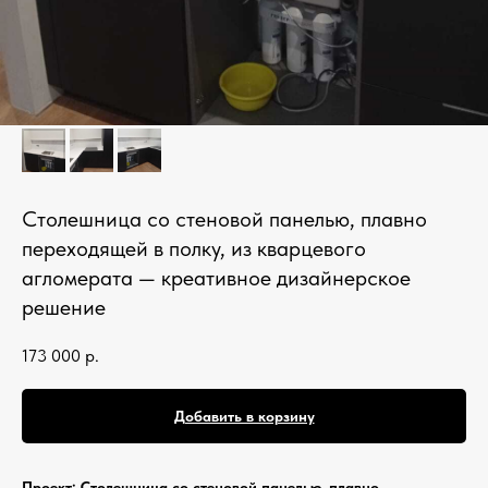
Кухонные фартуки
Стеновые панели из камня
Барные стойки
Для кухни и домашнего бара
Мангальные зоны
Столешницы для барбекю
Столешница со стеновой панелью, плавно
переходящей в полку, из кварцевого
Кухонная техника
агломерата — креативное дизайнерское
Подбор под столешницу
решение
Разделочные доски
Аксессуары из камня
173 000
р.
Добавить в корзину
Проект: Столешница со стеновой панелью, плавно