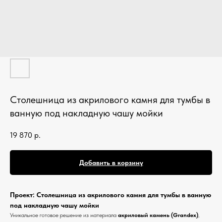
Кухонные фартуки
Стеновые панели из камня
Барные стойки
Для кухни и домашнего бара
Мангальные зоны
Столешницы для барбекю
Столешница из акрилового камня для тумбы в
ванную под накладную чашу мойки
Кухонная техника
Подбор под столешницу
19 870
р.
Разделочные доски
Аксессуары из камня
Добавить в корзину
Проект: Столешница из акрилового камня для тумбы в ванную
под накладную чашу мойки
Уникальное готовое решение из материала
акриловый камень (Grandex)
,