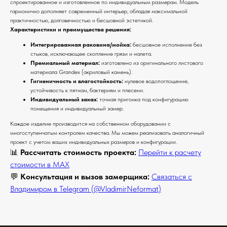
спроектированное и изготовленное по индивидуальным размерам. Модель
гармонично дополняет современный интерьер, обладая максимальной
практичностью, долговечностью и бесшовной эстетикой.
Характеристики и преимущества решения:
Интегрированная раковина/мойка:
бесшовное исполнение без
стыков, исключающее скопление грязи и налета.
Премиальный материал:
изготовлено из оригинального листового
материала Grandex (акриловый камень).
Гигиеничность и влагостойкость:
нулевое водопоглощение,
устойчивость к пятнам, бактериям и плесени.
Индивидуальный заказ:
точная пригонка под конфигурацию
помещения и индивидуальный замер.
Каждое изделие производится на собственном оборудовании с
многоступенчатым контролем качества. Мы можем реализовать аналогичный
проект с учетом ваших индивидуальных размеров и конфигурации.
📊
Рассчитать стоимость проекта:
Перейти к расчету
стоимости в MAX
💬
Консультация и вызов замерщика:
Связаться с
Владимиром в Telegram (@VladimirNeformat)