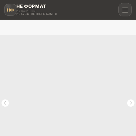
НЕ ФОРМАТ
НФ
ИЗДЕЛИЯ ИЗ
ИСКУССТВЕННОГО КАМНЯ
Рассчитать в MAX
Написать в Telegram
Столешницы для кухни
Акрил, кварц, HPL compact
Мойки и раковины
Интегрированные и подклеенные