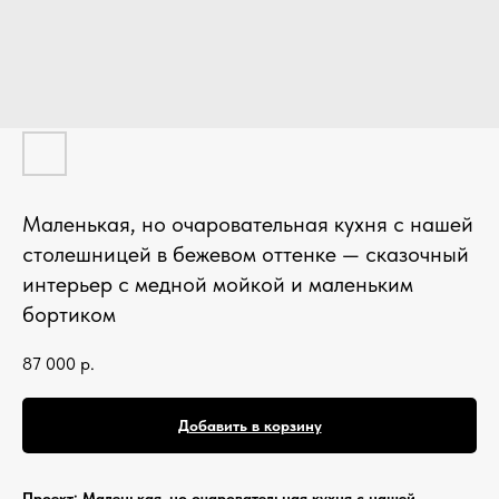
Кухонные фартуки
Стеновые панели из камня
Барные стойки
Для кухни и домашнего бара
Мангальные зоны
Столешницы для барбекю
Маленькая, но очаровательная кухня с нашей
столешницей в бежевом оттенке — сказочный
Кухонная техника
интерьер с медной мойкой и маленьким
Подбор под столешницу
бортиком
Разделочные доски
Аксессуары из камня
87 000
р.
Добавить в корзину
Проект: Маленькая, но очаровательная кухня с нашей