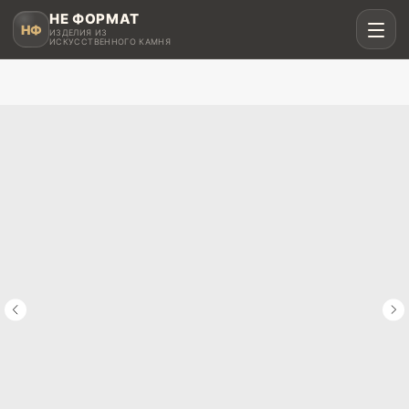
НЕ ФОРМАТ
НФ
ИЗДЕЛИЯ ИЗ
ИСКУССТВЕННОГО КАМНЯ
Рассчитать в MAX
Написать в Telegram
Столешницы для кухни
Акрил, кварц, HPL compact
Мойки и раковины
Интегрированные и подклеенные