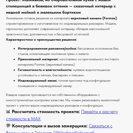
столешницей в бежевом оттенке — сказочный интерьер с
медной мойкой и маленьким бортиком
Уникальное готовое решение из материала
акриловый камень (Formax)
,
спроектированное и изготовленное по индивидуальным размерам. Модель
гармонично дополняет современный интерьер, обладая максимальной
практичностью, долговечностью и бесшовной эстетикой.
Характеристики и преимущества решения:
Интегрированная раковина/мойка:
бесшовное исполнение без
стыков, исключающее скопление грязи и налета.
Премиальный материал:
изготовлено из оригинального листового
материала Formax (акриловый камень).
Гигиеничность и влагостойкость:
нулевое водопоглощение,
устойчивость к пятнам, бактериям и плесени.
Индивидуальный заказ:
точная пригонка под конфигурацию
помещения и индивидуальный замер.
Каждое изделие производится на собственном оборудовании с
многоступенчатым контролем качества. Мы можем реализовать аналогичный
проект с учетом ваших индивидуальных размеров и конфигурации.
📊
Рассчитать стоимость проекта:
Перейти к расчету
стоимости в MAX
💬
Консультация и вызов замерщика:
Связаться с
Владимиром в Telegram (@VladimirNeformat)