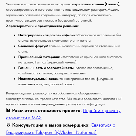
Уникальное готовое решение из материала
акриловый камень (Formax)
,
спроектированное и изготовленное по индивидуальным размерам. Модель
гармонично дополняет современный интерьер, обладая максимальной
практичностью, долговечностью и бесшовной эстетикой.
Характеристики и преимущества решения:
Интегрированная раковина/мойка:
бесшовное исполнение без
стыков, исключающее скопление грязи и налета.
Стеновой фартук:
плавный монолитный переход от столешницы к
стене.
Премиальный материал:
изготовлено из оригинального листового
материала Formax (акриловый камень).
Гигиеничность и влагостойкость:
нулевое водопоглощение,
устойчивость к пятнам, бактериям и плесени.
Индивидуальный заказ:
точная пригонка под конфигурацию
помещения и индивидуальный замер.
Каждое изделие производится на собственном оборудовании с
многоступенчатым контролем качества. Мы можем реализовать аналогичный
проект с учетом ваших индивидуальных размеров и конфигурации.
📊
Рассчитать стоимость проекта:
Перейти к расчету
стоимости в MAX
💬
Консультация и вызов замерщика:
Связаться с
Владимиром в Telegram (@VladimirNeformat)