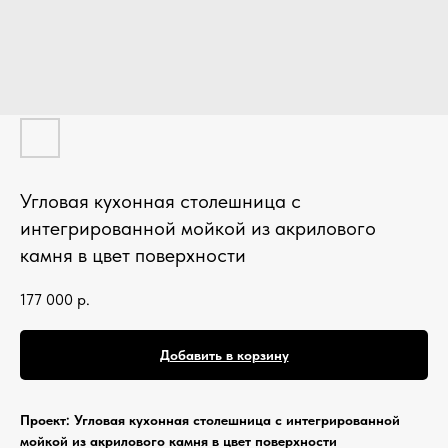
Кухонные фартуки
Стеновые панели из камня
Барные стойки
Для кухни и домашнего бара
Мангальные зоны
Столешницы для барбекю
Угловая кухонная столешница с
интегрированной мойкой из акрилового
Кухонная техника
камня в цвет поверхности
Подбор под столешницу
177 000
р.
Разделочные доски
Аксессуары из камня
Добавить в корзину
Проект: Угловая кухонная столешница с интегрированной
мойкой из акрилового камня в цвет поверхности