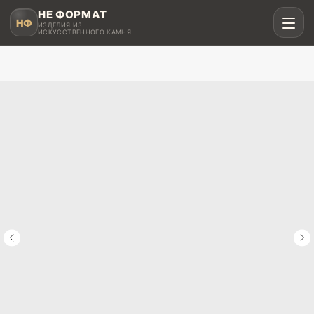
НЕ ФОРМАТ
НФ
ИЗДЕЛИЯ ИЗ
ИСКУССТВЕННОГО КАМНЯ
Рассчитать в MAX
Написать в Telegram
Столешницы для кухни
Акрил, кварц, HPL compact
Мойки и раковины
Интегрированные и подклеенные