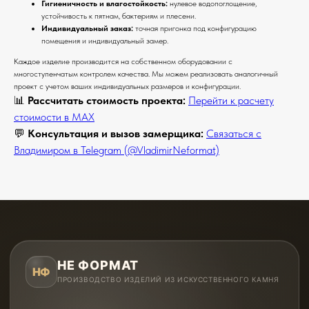
Гигиеничность и влагостойкость:
нулевое водопоглощение,
устойчивость к пятнам, бактериям и плесени.
Индивидуальный заказ:
точная пригонка под конфигурацию
помещения и индивидуальный замер.
Каждое изделие производится на собственном оборудовании с
многоступенчатым контролем качества. Мы можем реализовать аналогичный
проект с учетом ваших индивидуальных размеров и конфигурации.
📊
Рассчитать стоимость проекта:
Перейти к расчету
стоимости в MAX
💬
Консультация и вызов замерщика:
Связаться с
Владимиром в Telegram (@VladimirNeformat)
НЕ ФОРМАТ
НФ
ПРОИЗВОДСТВО ИЗДЕЛИЙ ИЗ ИСКУССТВЕННОГО КАМНЯ