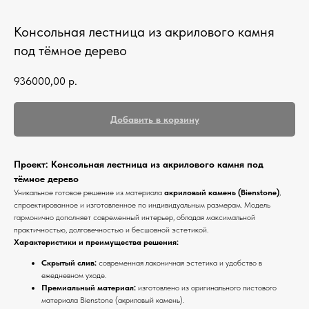
Кухонные фартуки
Консольная лестница из акрилового камня
Стеновые панели из камня
под тёмное дерево
Барные стойки
936000,00
р.
Для кухни и домашнего бара
Мангальные зоны
Добавить в корзину
Столешницы для барбекю
Кухонная техника
Проект: Консольная лестница из акрилового камня под
Подбор под столешницу
тёмное дерево
Уникальное готовое решение из материала
акриловый камень (Bienstone)
,
спроектированное и изготовленное по индивидуальным размерам. Модель
Разделочные доски
гармонично дополняет современный интерьер, обладая максимальной
Аксессуары из камня
практичностью, долговечностью и бесшовной эстетикой.
Характеристики и преимущества решения:
Скрытый слив:
современная лаконичная эстетика и удобство в
ежедневном уходе.
Премиальный материал:
изготовлено из оригинального листового
материала Bienstone (акриловый камень).