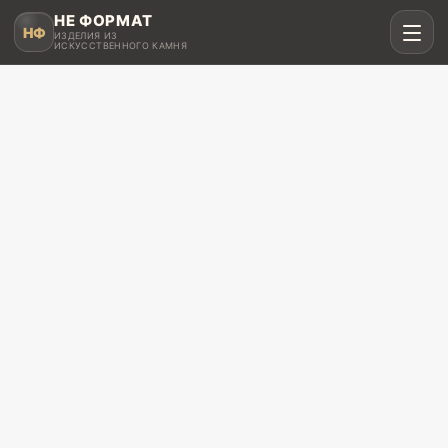
НЕ ФОРМАТ
НФ
ИЗДЕЛИЯ ИЗ
ИСКУССТВЕННОГО КАМНЯ
Рассчитать в MAX
Написать в Telegram
Столешницы для кухни
Акрил, кварц, HPL compact
Мойки и раковины
Интегрированные и подклеенные