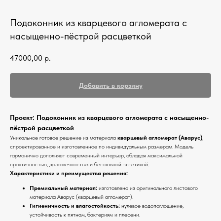
Кухонные фартуки
Подоконник из кварцевого агломерата с
Стеновые панели из камня
насыщенно-пёстрой расцветкой
Барные стойки
47000,00
р.
Для кухни и домашнего бара
Мангальные зоны
Добавить в корзину
Столешницы для барбекю
Кухонная техника
Проект: Подоконник из кварцевого агломерата с насыщенно-
Подбор под столешницу
пёстрой расцветкой
Уникальное готовое решение из материала
кварцевый агломерат (Аварус)
,
спроектированное и изготовленное по индивидуальным размерам. Модель
Разделочные доски
гармонично дополняет современный интерьер, обладая максимальной
Аксессуары из камня
практичностью, долговечностью и бесшовной эстетикой.
Характеристики и преимущества решения:
Премиальный материал:
изготовлено из оригинального листового
материала Аварус (кварцевый агломерат).
Гигиеничность и влагостойкость:
нулевое водопоглощение,
устойчивость к пятнам, бактериям и плесени.