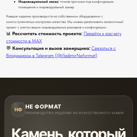
Индивидуальный заказ:
точная пригонка под конфигурацию
помещения и индивидуальный замер.
Каждое изделие производится на собственном оборудовании с
многоступенчатым контролем качества. Мы можем реализовать аналогичный
проект с учетом ваших индивидуальных размеров и конфигурации.
📊
Рассчитать стоимость проекта:
Перейти к расчету
стоимости в MAX
💬
Консультация и вызов замерщика:
Связаться с
Владимиром в Telegram (@VladimirNeformat)
НЕ ФОРМАТ
НФ
ПРОИЗВОДСТВО ИЗДЕЛИЙ ИЗ ИСКУССТВЕННОГО КАМНЯ
Камень, который