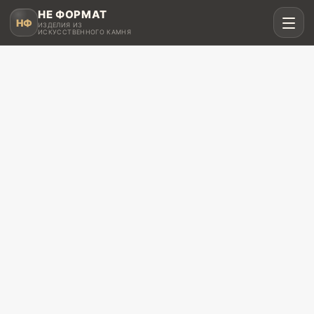
НЕ ФОРМАТ
НФ
ИЗДЕЛИЯ ИЗ
ИСКУССТВЕННОГО КАМНЯ
Рассчитать в MAX
Написать в Telegram
Столешницы для кухни
Акрил, кварц, HPL compact
Мойки и раковины
Интегрированные и подклеенные