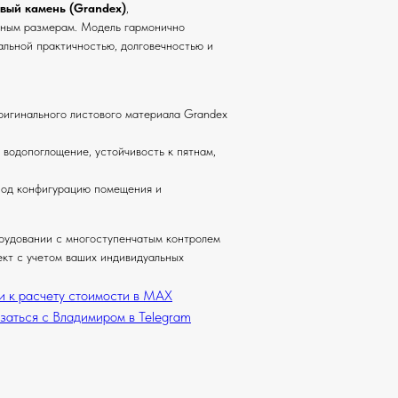
вый камень (Grandex)
,
ьным размерам. Модель гармонично
альной практичностью, долговечностью и
ригинального листового материала Grandex
 водопоглощение, устойчивость к пятнам,
под конфигурацию помещения и
рудовании с многоступенчатым контролем
ект с учетом ваших индивидуальных
и к расчету стоимости в MAX
заться с Владимиром в Telegram