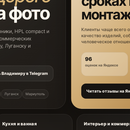
сроках
а фото
монта
Клиенты чаще всего 
ники, HPL compact и
качество изделий, со
коммерческих
человеческое отношен
у, Луганску и
96
оценок на Яндексе
 Владимиру в Telegram
Читать отзывы на Я
Луганск
Мариуполь
Кухня и ванная
Интерьер и коммер