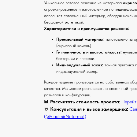
Уникальное готовое решение из материала
акрило
спроектированное и изготовленное по индивидуал
дополняет современный интерьер, обладая максим
бесшовной эстетикой.
Характеристики и преимущества решения:
Премиальный материал:
изготовлено из о
(акриловый камень).
Гигиеничность и влагостойкость:
нулевое
бактериям и плесени.
Индивидуальный заказ:
точная пригонка 
индивидуальный замер.
Каждое изделие производится на собственном обо
качества. Мы можем реализовать аналогичный про
размеров и конфигурации.
📊
Рассчитать стоимость проекта:
Перейт
💬
Консультация и вызов замерщика:
Свя
(@VladimirNeformat)