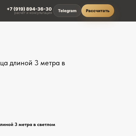
+7 (919) 894-36-30
Telegram
Рассчитать
расчёт и консультация
L
ца длиной 3 метра в
ти
зделия из HPL compact
онкие и влагостойкие
ешения
алитра HPL compact
вета и декоры Crown Decor
линой 3 метра в светлом