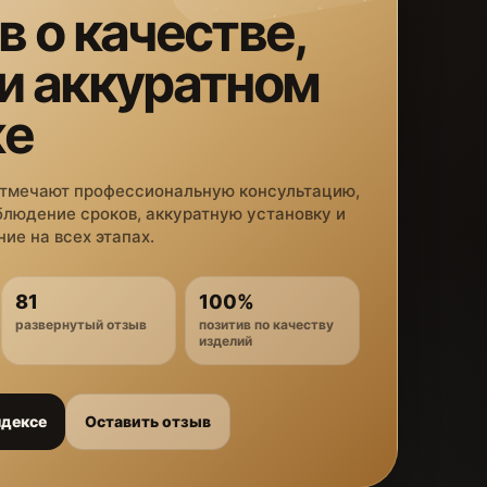
в о качестве,
 и аккуратном
же
отмечают профессиональную консультацию,
блюдение сроков, аккуратную установку и
ие на всех этапах.
81
100%
развернутый отзыв
позитив по качеству
изделий
ндексе
Оставить отзыв