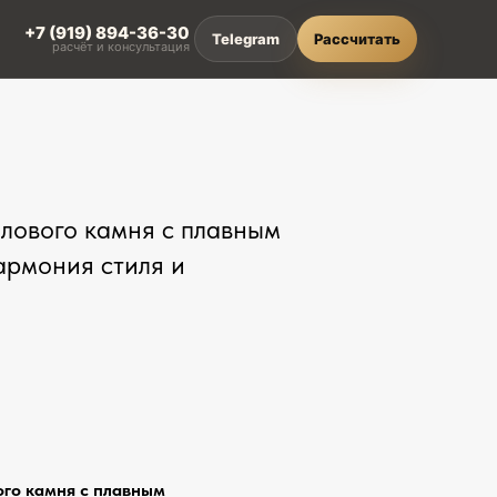
+7 (919) 894-36-30
Telegram
Рассчитать
расчёт и консультация
L
лового камня с плавным
ти
зделия из HPL compact
армония стиля и
онкие и влагостойкие
ешения
алитра HPL compact
вета и декоры Crown Decor
ого камня с плавным