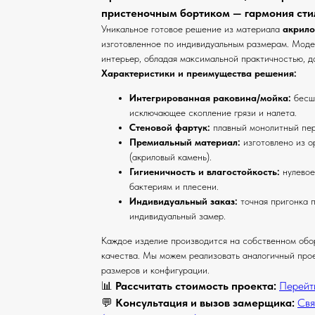
пристеночным бортиком — гармония стил
Уникальное готовое решение из материала
акрило
изготовленное по индивидуальным размерам. Моде
интерьер, обладая максимальной практичностью, д
Характеристики и преимущества решения:
Интегрированная раковина/мойка:
бесшо
исключающее скопление грязи и налета.
Стеновой фартук:
плавный монолитный пер
Премиальный материал:
изготовлено из о
(акриловый камень).
Гигиеничность и влагостойкость:
нулевое
бактериям и плесени.
Индивидуальный заказ:
точная пригонка 
индивидуальный замер.
Каждое изделие производится на собственном обо
качества. Мы можем реализовать аналогичный про
размеров и конфигурации.
📊
Рассчитать стоимость проекта:
Перейт
💬
Консультация и вызов замерщика:
Свя