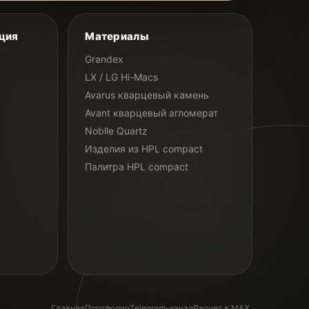
ция
Материалы
Grandex
LX / LG Hi-Macs
Avarus кварцевый камень
Avant кварцевый агломерат
Noblle Quartz
Изделия из HPL compact
Палитра HPL compact
Главная
Портфолио
Telegram-канал
Расчет в MAX