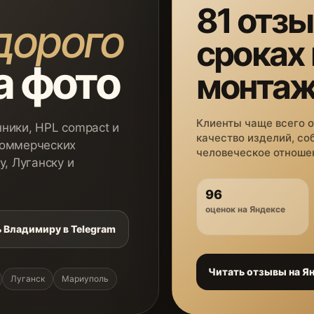
81 отзы
дорого
сроках
а фото
монта
Клиенты чаще всего 
ники, HPL compact и
качество изделий, со
коммерческих
человеческое отношен
у, Луганску и
96
оценок на Яндексе
 Владимиру в Telegram
Читать отзывы на Я
Луганск
Мариуполь