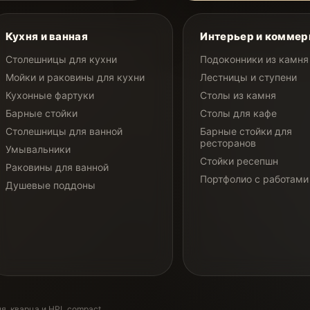
Кухня и ванная
Интерьер и коммер
Столешницы для кухни
Подоконники из камня
Мойки и раковины для кухни
Лестницы и ступени
Кухонные фартуки
Столы из камня
Барные стойки
Столы для кафе
Столешницы для ванной
Барные стойки для
ресторанов
Умывальники
Стойки ресепшн
Раковины для ванной
Портфолио с работами
Душевые поддоны
я, кварца и HPL compact.