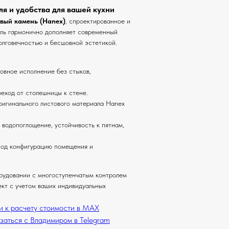
я и удобства для вашей кухни
вый камень (Hanex)
, спроектированное и
ль гармонично дополняет современный
олговечностью и бесшовной эстетикой.
вное исполнение без стыков,
еход от столешницы к стене.
ригинального листового материала Hanex
 водопоглощение, устойчивость к пятнам,
под конфигурацию помещения и
рудовании с многоступенчатым контролем
ект с учетом ваших индивидуальных
и к расчету стоимости в MAX
заться с Владимиром в Telegram