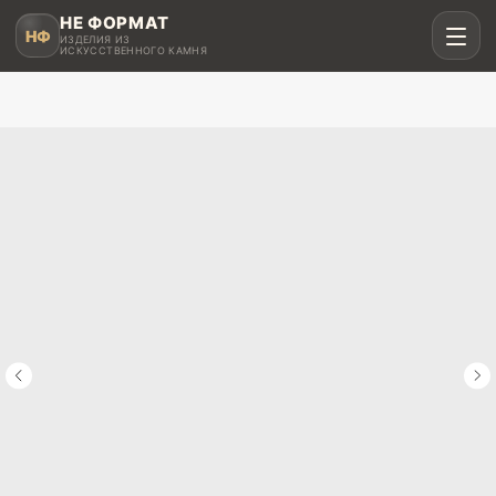
НЕ ФОРМАТ
НФ
ИЗДЕЛИЯ ИЗ
ИСКУССТВЕННОГО КАМНЯ
Рассчитать в MAX
Написать в Telegram
Столешницы для кухни
Акрил, кварц, HPL compact
Мойки и раковины
Интегрированные и подклеенные