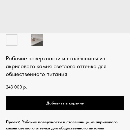
Кухонные фартуки
Стеновые панели из камня
Барные стойки
Для кухни и домашнего бара
Мангальные зоны
Столешницы для барбекю
Рабочие поверхности и столешницы из
акрилового камня светлого оттенка для
Кухонная техника
общественного питания
Подбор под столешницу
243 000
р.
Разделочные доски
Аксессуары из камня
Добавить в корзину
Проект: Рабочие поверхности и столешницы из акрилового
камня светлого оттенка для общественного питания