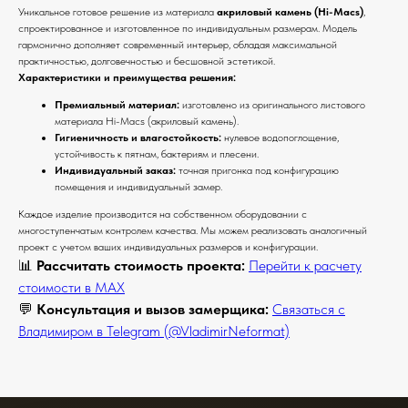
Уникальное готовое решение из материала
акриловый камень (Hi-Macs)
,
спроектированное и изготовленное по индивидуальным размерам. Модель
гармонично дополняет современный интерьер, обладая максимальной
практичностью, долговечностью и бесшовной эстетикой.
Характеристики и преимущества решения:
Премиальный материал:
изготовлено из оригинального листового
материала Hi-Macs (акриловый камень).
Гигиеничность и влагостойкость:
нулевое водопоглощение,
устойчивость к пятнам, бактериям и плесени.
Индивидуальный заказ:
точная пригонка под конфигурацию
помещения и индивидуальный замер.
Каждое изделие производится на собственном оборудовании с
многоступенчатым контролем качества. Мы можем реализовать аналогичный
проект с учетом ваших индивидуальных размеров и конфигурации.
📊
Рассчитать стоимость проекта:
Перейти к расчету
стоимости в MAX
💬
Консультация и вызов замерщика:
Связаться с
Владимиром в Telegram (@VladimirNeformat)