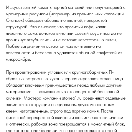
Искусственный камень черный матовый или полуглянцевый с
мраморным рисунком (например, из премиальных коллекций
Grandex) обладает абсолютно плотной, непористой
структурой. Это означает, что пролитый кофе, капли
лимонного сока, донское вино или соевый соус никогда не
проникнут вглубь плиты и не оставят неэстетичных пятен.
Любые загрязнения остаются исключительно на
поверхности и бесследно удаляются обычной салфеткой из
микрофибры.
При проектировании угловых или крупногабаритных П-
образных встроенных кухонь черная акриловая столешница
обладает ключевым преимуществом перед любыми другими
материалами — возможностью стопроцентной бесшовной
склейки. Мастера компании stone61.ru соединяют отдельные
элементы конструкции специальным двухкомпонентным
клеем, изготовленным строго под партию камня. После
финишной перекрестной шлифовки шов исчезает физически
и оптически: рабочая зона превращается в монолитный блок,
где контрастные белые жилы плавно перетекают с одной