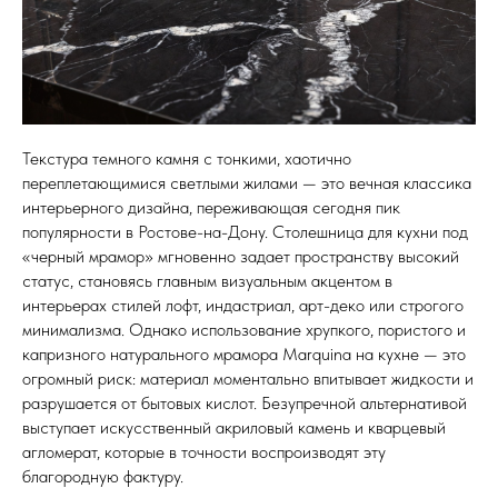
Кухонные фартуки
Стеновые панели из камня
Барные стойки
Для кухни и домашнего бара
Текстура темного камня с тонкими, хаотично
переплетающимися светлыми жилами — это вечная классика
Мангальные зоны
интерьерного дизайна, переживающая сегодня пик
Столешницы для барбекю
популярности в Ростове-на-Дону. Столешница для кухни под
«черный мрамор» мгновенно задает пространству высокий
Кухонная техника
статус, становясь главным визуальным акцентом в
Подбор под столешницу
интерьерах стилей лофт, индастриал, арт-деко или строгого
минимализма. Однако использование хрупкого, пористого и
Разделочные доски
капризного натурального мрамора Marquina на кухне — это
Аксессуары из камня
огромный риск: материал моментально впитывает жидкости и
разрушается от бытовых кислот. Безупречной альтернативой
выступает искусственный акриловый камень и кварцевый
агломерат, которые в точности воспроизводят эту
благородную фактуру.