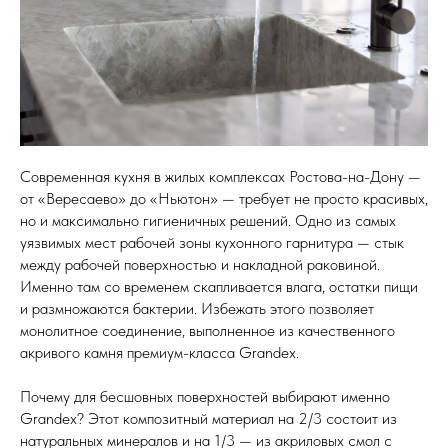
Кухонные фартуки
Стеновые панели из камня
Барные стойки
Для кухни и домашнего бара
Мангальные зоны
Современная кухня в жилых комплексах Ростова-на-Дону —
Столешницы для барбекю
от «Вересаево» до «Ньютон» — требует не просто красивых,
но и максимально гигиеничных решений. Одно из самых
Кухонная техника
уязвимых мест рабочей зоны кухонного гарнитура — стык
Подбор под столешницу
между рабочей поверхностью и накладной раковиной.
Именно там со временем скапливается влага, остатки пищи
Разделочные доски
и размножаются бактерии. Избежать этого позволяет
Аксессуары из камня
монолитное соединение, выполненное из качественного
акривого камня премиум-класса Grandex.
Почему для бесшовных поверхностей выбирают именно
Grandex? Этот композитный материал на 2/3 состоит из
натуральных минералов и на 1/3 — из акриловых смол с