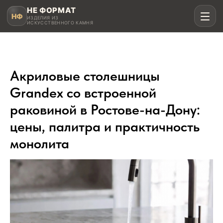
НЕ ФОРМАТ
НФ
ИЗДЕЛИЯ ИЗ
ИСКУССТВЕННОГО КАМНЯ
Акриловые столешницы
Рассчитать в MAX
Grandex со встроенной
раковиной в Ростове-на-Дону:
Написать в Telegram
цены, палитра и практичность
монолита
Столешницы для кухни
Акрил, кварц, HPL compact
Мойки и раковины
Интегрированные и подклеенные