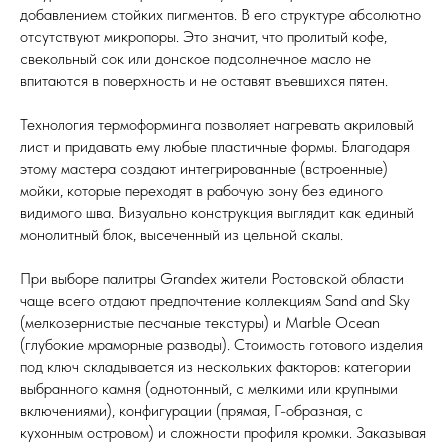
добавлением стойких пигментов. В его структуре абсолютно
отсутствуют микропоры. Это значит, что пролитый кофе,
свекольный сок или донское подсолнечное масло не
впитаются в поверхность и не оставят въевшихся пятен.
Технология термоформинга позволяет нагревать акриловый
лист и придавать ему любые пластичные формы. Благодаря
этому мастера создают интегрированные (встроенные)
мойки, которые переходят в рабочую зону без единого
видимого шва. Визуально конструкция выглядит как единый
монолитный блок, высеченный из цельной скалы.
При выборе палитры Grandex жители Ростовской области
чаще всего отдают предпочтение коллекциям Sand and Sky
(мелкозернистые песчаные текстуры) и Marble Ocean
(глубокие мраморные разводы). Стоимость готового изделия
под ключ складывается из нескольких факторов: категории
выбранного камня (однотонный, с мелкими или крупными
включениями), конфигурации (прямая, Г-образная, с
кухонным островом) и сложности профиля кромки. Заказывая