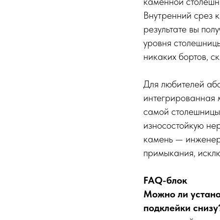
каменной столешн
Внутренний срез к
результате вы пол
уровня столешницы
никаких бортов, ск
Для любителей аб
интегрированная м
самой столешницы 
износостойкую не
камень — инженер
примыкания, искл
FAQ-блок
Можно ли устано
подклейки снизу