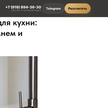
+7 (919) 894-36-30
Telegram
Рассчитать
расчёт и консультация
ля кухни:
мнем и
L
ти
зделия из HPL compact
онкие и влагостойкие
ешения
алитра HPL compact
вета и декоры Crown Decor