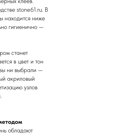
ерных клеев.
стве stone61.ru. В
ны находится ниже
ьно гигиенично —
ром станет
тся в цвет и тон
 вы ни выбрали —
ый акриловый
етизацию узлов
.
 методом
ень обладают