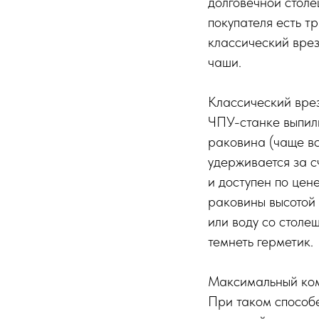
долговечной столе
покупателя есть т
классический врез
чаши.
Классический врез
ЧПУ-станке выпили
раковина (чаще вс
удерживается за с
и доступен по цен
раковины высотой
или воду со столе
темнеть герметик.
Максимальный комф
При таком способ