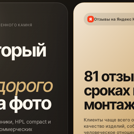
Отзывы на Яндекс 
ВЕННОГО КАМНЯ
торый
81 отзы
дорого
сроках
а фото
монта
Клиенты чаще всего 
ники, HPL compact и
качество изделий, со
коммерческих
человеческое отношен