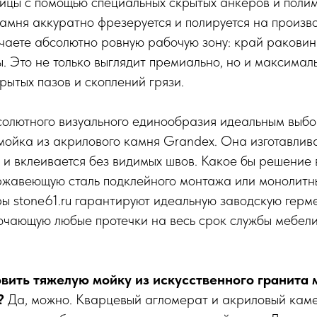
ицы с помощью специальных скрытых анкеров и полим
амня аккуратно фрезеруется и полируется на производ
учаете абсолютно ровную рабочую зону: край ракови
. Это не только выглядит премиально, но и максимал
рытых пазов и скоплений грязи.
солютного визуального единообразия идеальным выбо
ойка из акрилового камня Grandex. Она изготавливае
и вклеивается без видимых швов. Какое бы решение
ржавеющую сталь подклейного монтажа или монолитн
ы stone61.ru гарантируют идеальную заводскую герм
ючающую любые протечки на весь срок службы мебели
вить тяжелую мойку из искусственного гранита
?
Да, можно. Кварцевый агломерат и акриловый кам