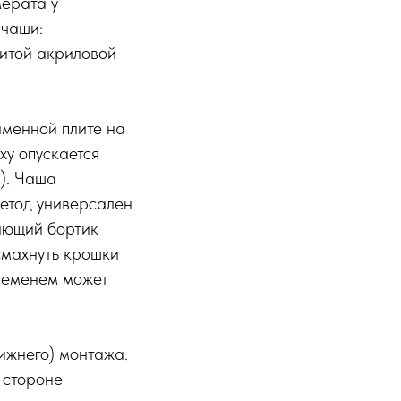
мерата у
 чаши:
литой акриловой
аменной плите на
ху опускается
). Чаша
метод универсален
пающий бортик
смахнуть крошки
временем может
ижнего) монтажа.
 стороне