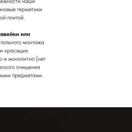
адежности наши
ановые герметики
ой плитой.
авейки или
тольного монтажа
 и красящих
о и монолитно (нет
ческого очищения
рыми предметами.