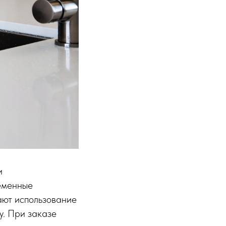
и
еменные
ают использование
у. При заказе