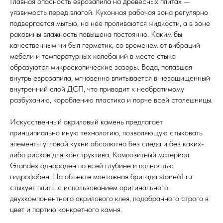
Главная опасность еврозапила на древесных плитах —
уязвимость перед влагой. Кухонная рабочая зона регулярно
подвергается мытью, на нее проливаются жидкости, а в зоне
раковины влажность повышена постоянно. Каким бы
качественным ни был герметик, со временем от вибраций
мебели и температурных колебаний в месте стыка
образуются микроскопические зазоры. Вода, попавшая
внутрь еврозапила, мгновенно впитывается в незащищенный
внутренний слой ДСП, что приводит к необратимому
разбуханию, короблению пластика и порче всей столешницы.
Искусственный акриловый камень предлагает
принципиально иную технологию, позволяющую стыковать
элементы угловой кухни абсолютно без следа и без каких-
либо рисков для конструктива. Композитный материал
Grandex однороден по всей глубине и полностью
гидрофобен. На объекте монтажная бригада stone61.ru
стыкует плиты с использованием оригинального
двухкомпонентного акрилового клея, подобранного строго в
цвет и партию конкретного камня.