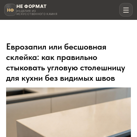
НЕ ФОРМАТ
НФ
ИЗДЕЛИЯ ИЗ
ИСКУССТВЕННОГО КАМНЯ
Еврозапил или бесшовная
Рассчитать в MAX
склейка: как правильно
стыковать угловую столешницу
Написать в Telegram
для кухни без видимых швов
Столешницы для кухни
Акрил, кварц, HPL compact
Мойки и раковины
Интегрированные и подклеенные