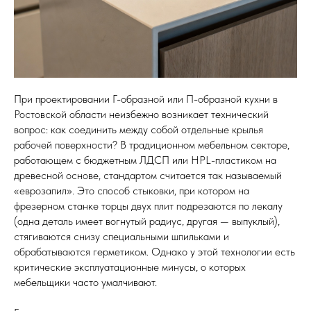
Кухонные фартуки
Стеновые панели из камня
Барные стойки
Для кухни и домашнего бара
При проектировании Г-образной или П-образной кухни в
Ростовской области неизбежно возникает технический
Мангальные зоны
вопрос: как соединить между собой отдельные крылья
Столешницы для барбекю
рабочей поверхности? В традиционном мебельном секторе,
работающем с бюджетным ЛДСП или HPL-пластиком на
Кухонная техника
древесной основе, стандартом считается так называемый
Подбор под столешницу
«еврозапил». Это способ стыковки, при котором на
фрезерном станке торцы двух плит подрезаются по лекалу
Разделочные доски
(одна деталь имеет вогнутый радиус, другая — выпуклый),
Аксессуары из камня
стягиваются снизу специальными шпильками и
обрабатываются герметиком. Однако у этой технологии есть
критические эксплуатационные минусы, о которых
мебельщики часто умалчивают.