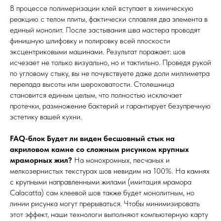
В процессе полимеризации клей вступает в химическую
реакцию с телом плиты, фактически сплавляя два элемента в
единый монолит. После застывания шва мастера проводят
финишную шлифовку и полировку всей плоскости
эксцентриковыми машинами. Результат поражает: шов
исчезает не только визуально, но и тактильно. Проведя рукой
по угловому стыку, вы не почувствуете даже доли миллиметра
перепада высоты или шероховатости. Столешница
становится единым целым, что полностью исключает
протечки, размножение бактерий и гарантирует безупречную
эстетику вашей кухни.
FAQ-блок
Будет ли виден бесшовный стык на
акриловом камне со сложным рисунком крупных
мраморных жил?
На монохромных, песчаных и
мелкозернистых текстурах шов невидим на 100%. На камнях
с крупными направленными жилами (имитация мрамора
Calacatta) сам клеевой шов также будет монолитным, но
линии рисунка могут прерываться. Чтобы минимизировать
этот эффект, наши технологи выполняют компьютерную карту