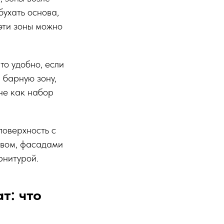
бухать основа,
 эти зоны можно
то удобно, если
 барную зону,
 не как набор
поверхность с
овом, фасадами
рнитурой.
т: что