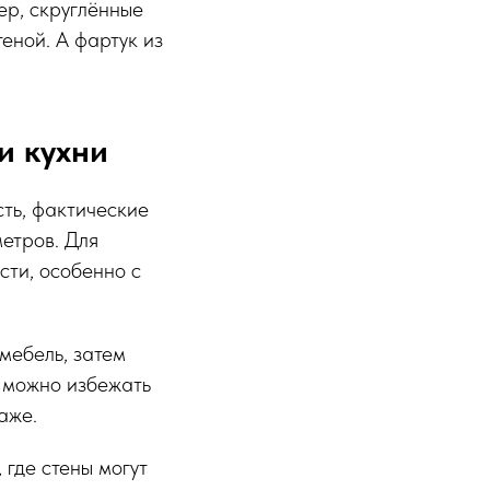
ер, скруглённые
теной. А фартук из
и кухни
сть, фактические
етров. Для
сти, особенно с
мебель, затем
к можно избежать
аже.
 где стены могут