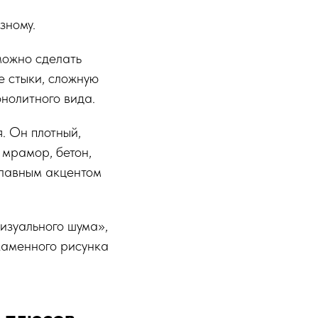
зному.
можно сделать
е стыки, сложную
онолитного вида.
. Он плотный,
 мрамор, бетон,
 главным акцентом
визуального шума»,
каменного рисунка
 плюсов