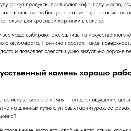
уду, режут продукты, проливают кофе, воду, масло, с
столешницы очень быстро показывает, насколько он п
 не только для красивой картинки в салоне.
 всё чаще выбирают столешницы из искусственного к
ого агломерата. Причина простая: такая поверхность
 долго и позволяет сделать кухню визуально дороже бе
усственный камень хорошо рабо
тво искусственного камня — он даёт ощущение цельн
тно на длинных кухнях, угловых гарнитурах, островах
мойкой.
й столешнице часто есть слабые места: стыки, кромки