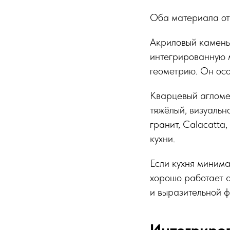
Оба материала отн
Акриловый камень 
интегрированную м
геометрию. Он осо
Кварцевый агломе
тяжёлый, визуальн
гранит, Calacatta
кухни.
Если кухня минима
хорошо работает а
и выразительной ф
Интегриров