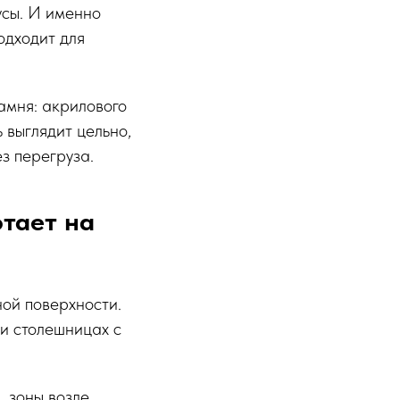
оусы. И именно
одходит для
амня: акрилового
 выглядит цельно,
з перегруза.
тает на
ой поверхности.
 и столешницах с
, зоны возле