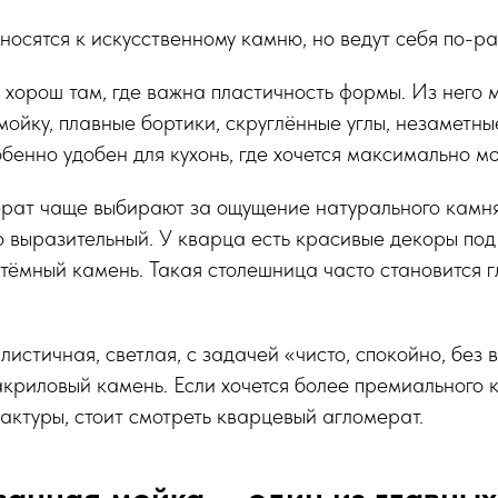
осятся к искусственному камню, но ведут себя по-ра
хорош там, где важна пластичность формы. Из него 
ойку, плавные бортики, скруглённые углы, незаметны
бенно удобен для кухонь, где хочется максимально м
рат чаще выбирают за ощущение натурального камня
о выразительный. У кварца есть красивые декоры под
, тёмный камень. Такая столешница часто становится
листичная, светлая, с задачей «чисто, спокойно, без 
криловый камень. Если хочется более премиального 
актуры, стоит смотреть кварцевый агломерат.
анная мойка — один из главных