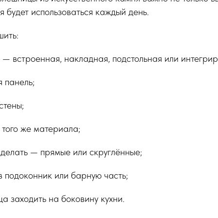
ня будет использоваться каждый день.
шить:
 — встроенная, накладная, подстольная или интегри
я панель;
стены;
з того же материала;
сделать — прямые или скруглённые;
в подоконник или барную часть;
ца заходить на боковину кухни.