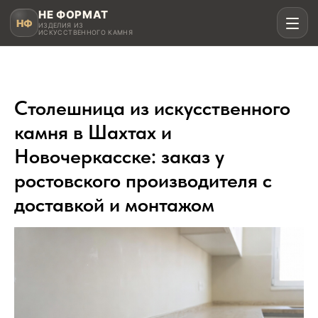
НЕ ФОРМАТ
НФ
ИЗДЕЛИЯ ИЗ
ИСКУССТВЕННОГО КАМНЯ
Столешница из искусственного
Рассчитать в MAX
камня в Шахтах и
Новочеркасске: заказ у
Написать в Telegram
ростовского производителя с
доставкой и монтажом
Столешницы для кухни
Акрил, кварц, HPL compact
Мойки и раковины
Интегрированные и подклеенные