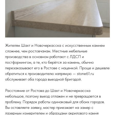
Кухонные фартуки
Стеновые панели из камня
Барные стойки
Для кухни и домашнего бара
Мангальные зоны
Жителям Шахт и Новочеркасска с искусственным камнем
Столешницы для барбекю
сложнее, чем ростовчанам. Местные мебельные
производства в основном работают с ЛДСП и
Кухонная техника
постформингом, а те, кто берётся за камень, обычно
Подбор под столешницу
перезаказывают его в Ростове с наценкой. Проще и дешевле
обратиться к производителю напрямую — stone61.ru
Разделочные доски
обслуживает оба города выездной бригадой.
Аксессуары из камня
Расстояние от Ростова до Шахт и Новочеркасска
небольшое, поэтому выезд отлажен и не превращается в
проблему. Порядок работы одинаковый для обоих городов.
Вы оставляете заявку, мастер приезжает на замер с
лазерным измерителем и образцами акрилового камня