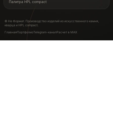
Палитра HPL compact
© Не Формат. Производство изделий из искусственного камня,
кварца и HPL compact.
Главная
Портфолио
Telegram-канал
Расчет в MAX