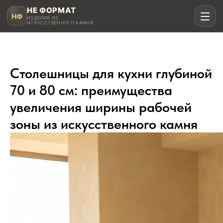
НЕ ФОРМАТ
НФ
ИЗДЕЛИЯ ИЗ
ИСКУССТВЕННОГО КАМНЯ
Столешницы для кухни глубиной
70 и 80 см: преимущества
Рассчитать в MAX
увеличения ширины рабочей
Написать в Telegram
зоны из искусственного камня
Столешницы для кухни
Акрил, кварц, HPL compact
Мойки и раковины
Интегрированные и подклеенные