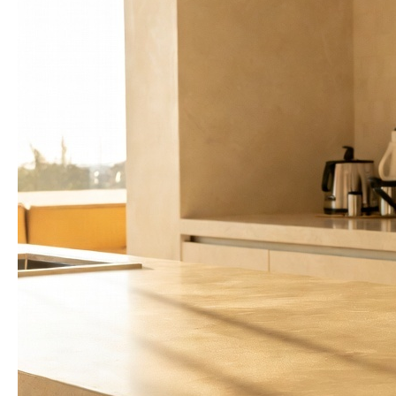
Кухонные фартуки
Стеновые панели из камня
Барные стойки
Для кухни и домашнего бара
Мангальные зоны
Столешницы для барбекю
Кухонная техника
Подбор под столешницу
Разделочные доски
Аксессуары из камня