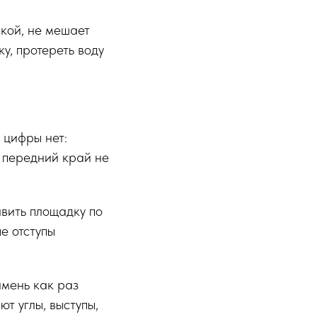
кой, не мешает
у, протереть воду
 цифры нет:
ы передний край не
вить площадку по
е отступы
амень как раз
т углы, выступы,