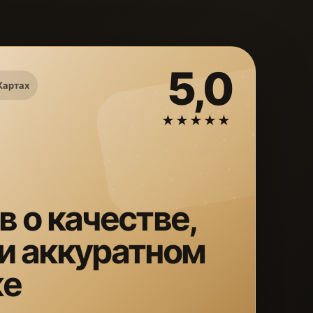
5,0
Картах
★★★★★
в о качестве,
 и аккуратном
же