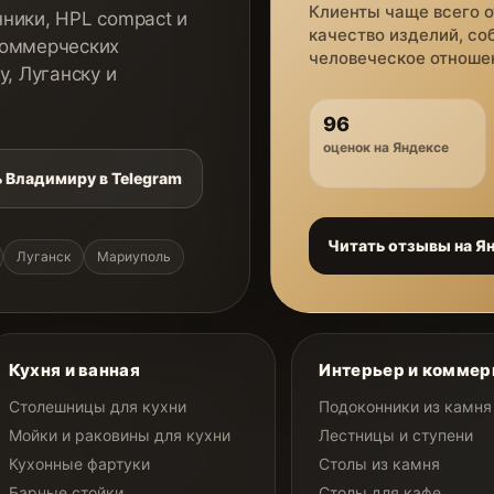
Клиенты чаще всего 
ники, HPL compact и
качество изделий, со
коммерческих
человеческое отношен
у, Луганску и
96
оценок на Яндексе
 Владимиру в Telegram
Читать отзывы на Я
Луганск
Мариуполь
Кухня и ванная
Интерьер и коммер
Столешницы для кухни
Подоконники из камня
Мойки и раковины для кухни
Лестницы и ступени
Кухонные фартуки
Столы из камня
Барные стойки
Столы для кафе