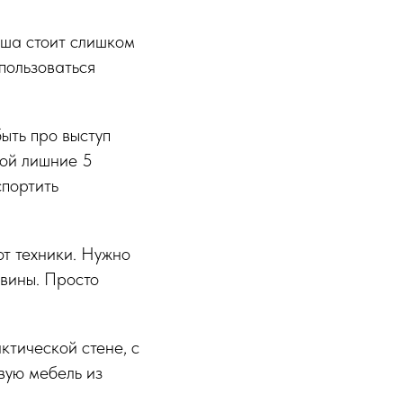
аша стоит слишком
 пользоваться
быть про выступ
ной лишние 5
спортить
от техники. Нужно
овины. Просто
ктической стене, с
овую мебель из