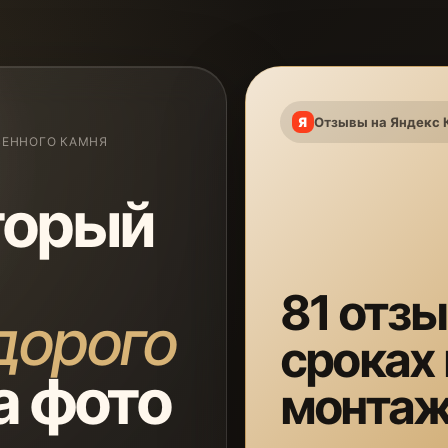
Отзывы на Яндекс 
ВЕННОГО КАМНЯ
торый
81 отзы
дорого
сроках
а фото
монта