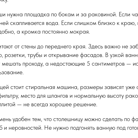
ши нужна площадка по бокам и за раковиной. Если ч
 ней скапливается вода. Если слишком близко к краю,
обно, а кромка постоянно мокрая.
итают от стены до переднего края. Здесь важно не за
о, розетки, трубы и открывание фасадов. В узкой ван
 мешать проходу, а недостающие 5 сантиметров — и
ьзование.
цей стоит стиральная машина, размеры зависят уже 
 фильтру, место для шлангов и нормальную высоту рак
плитой — не всегда хорошее решение.
ень удобен тем, что столешницу можно сделать по фа
уб и неровностей. Не нужно подгонять ванную под гот