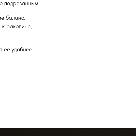
но подрезанным.
ее баланс.
 к раковине,
т её удобнее