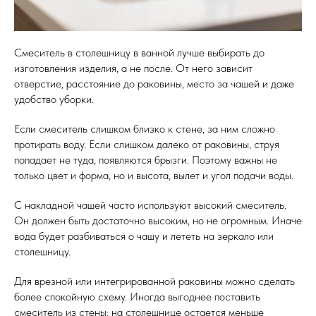
Кухонные фартуки
Стеновые панели из камня
Смеситель в столешницу в ванной лучше выбирать до
изготовления изделия, а не после. От него зависит
Барные стойки
отверстие, расстояние до раковины, место за чашей и даже
Для кухни и домашнего бара
удобство уборки.
Мангальные зоны
Если смеситель слишком близко к стене, за ним сложно
Столешницы для барбекю
протирать воду. Если слишком далеко от раковины, струя
попадает не туда, появляются брызги. Поэтому важны не
Кухонная техника
только цвет и форма, но и высота, вылет и угол подачи воды.
Подбор под столешницу
С накладной чашей часто используют высокий смеситель.
Разделочные доски
Он должен быть достаточно высоким, но не огромным. Иначе
Аксессуары из камня
вода будет разбиваться о чашу и лететь на зеркало или
столешницу.
Для врезной или интегрированной раковины можно сделать
более спокойную схему. Иногда выгоднее поставить
смеситель из стены: на столешнице остается меньше