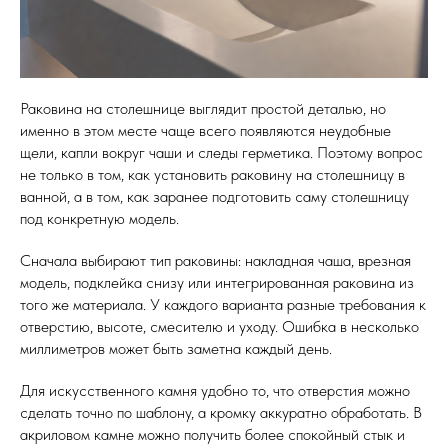
Кухонные фартуки
Стеновые панели из камня
Барные стойки
Раковина на столешнице выглядит простой деталью, но
Для кухни и домашнего бара
именно в этом месте чаще всего появляются неудобные
щели, капли вокруг чаши и следы герметика. Поэтому вопрос
Мангальные зоны
не только в том, как установить раковину на столешницу в
Столешницы для барбекю
ванной, а в том, как заранее подготовить саму столешницу
под конкретную модель.
Кухонная техника
Подбор под столешницу
Сначала выбирают тип раковины: накладная чаша, врезная
модель, подклейка снизу или интегрированная раковина из
Разделочные доски
того же материала. У каждого варианта разные требования к
Аксессуары из камня
отверстию, высоте, смесителю и уходу. Ошибка в несколько
миллиметров может быть заметна каждый день.
Для искусственного камня удобно то, что отверстия можно
сделать точно по шаблону, а кромку аккуратно обработать. В
акриловом камне можно получить более спокойный стык и