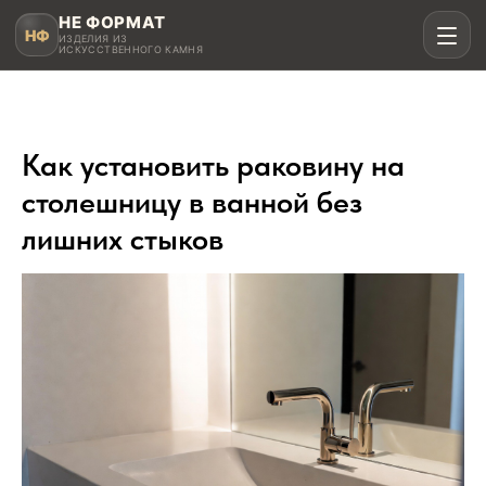
НЕ ФОРМАТ
НФ
ИЗДЕЛИЯ ИЗ
ИСКУССТВЕННОГО КАМНЯ
Как установить раковину на
Рассчитать в MAX
столешницу в ванной без
лишних стыков
Написать в Telegram
Столешницы для кухни
Акрил, кварц, HPL compact
Мойки и раковины
Интегрированные и подклеенные