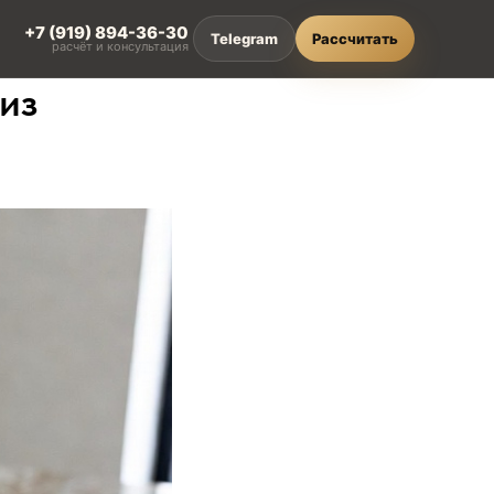
+7 (919) 894-36-30
Telegram
Рассчитать
расчёт и консультация
из
L
ти
зделия из HPL compact
онкие и влагостойкие
ешения
алитра HPL compact
вета и декоры Crown Decor