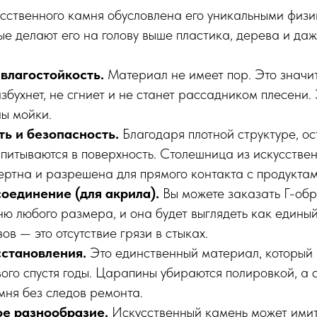
усственного камня обусловлена его уникальными физ
ые делают его на голову выше пластика, дерева и да
влагостойкость.
Материал не имеет пор. Это значит
збухнет, не сгниет и не станет рассадником плесени.
ны мойки.
ть и безопасность.
Благодаря плотной структуре, ос
впитываются в поверхность. Столешница из искусстве
ертна и разрешена для прямого контакта с продуктам
оединение (для акрила).
Вы можете заказать Г-обр
ю любого размера, и она будет выглядеть как единый
ов — это отсутствие грязи в стыках.
сстановления.
Это единственный материал, который 
вого спустя годы. Царапины убираются полировкой, а 
мня без следов ремонта.
е разнообразие.
Искусственный камень может имит