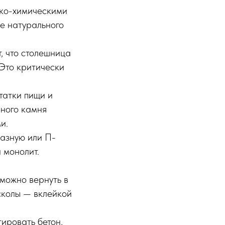
ико-химическими
же натурального
, что столешница
 Это критически
татки пищи и
нного камня
и.
азную или П-
 монолит.
можно вернуть в
сколы — вклейкой
ировать бетон,