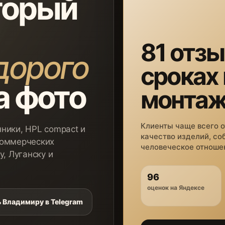
торый
81 отзы
дорого
сроках
а фото
монта
Клиенты чаще всего 
ники, HPL compact и
качество изделий, со
коммерческих
человеческое отношен
у, Луганску и
96
оценок на Яндексе
 Владимиру в Telegram