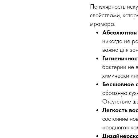
Популярность иск
свойствами, котор
мрамора.
Абсолютная 
никогда не ра
важно для зо
Гигиеничнос
бактерии не 
химически ин
Бесшовное с
образную кухн
Отсутствие шв
Легкость во
состояние но
«родного» ка
Дизайнерско