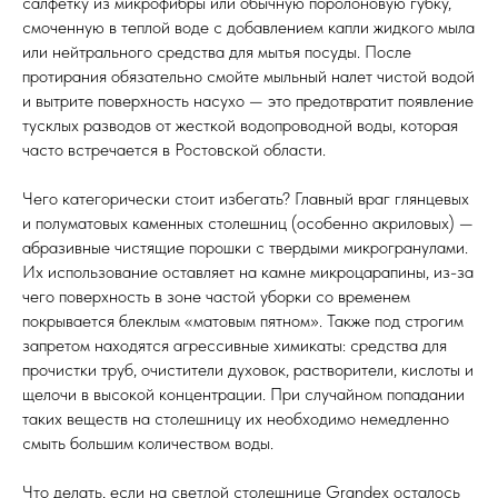
салфетку из микрофибры или обычную поролоновую губку,
смоченную в теплой воде с добавлением капли жидкого мыла
или нейтрального средства для мытья посуды. После
протирания обязательно смойте мыльный налет чистой водой
и вытрите поверхность насухо — это предотвратит появление
тусклых разводов от жесткой водопроводной воды, которая
часто встречается в Ростовской области.
Чего категорически стоит избегать? Главный враг глянцевых
и полуматовых каменных столешниц (особенно акриловых) —
абразивные чистящие порошки с твердыми микрогранулами.
Их использование оставляет на камне микроцарапины, из-за
чего поверхность в зоне частой уборки со временем
покрывается блеклым «матовым пятном». Также под строгим
запретом находятся агрессивные химикаты: средства для
прочистки труб, очистители духовок, растворители, кислоты и
щелочи в высокой концентрации. При случайном попадании
таких веществ на столешницу их необходимо немедленно
смыть большим количеством воды.
Что делать, если на светлой столешнице Grandex осталось