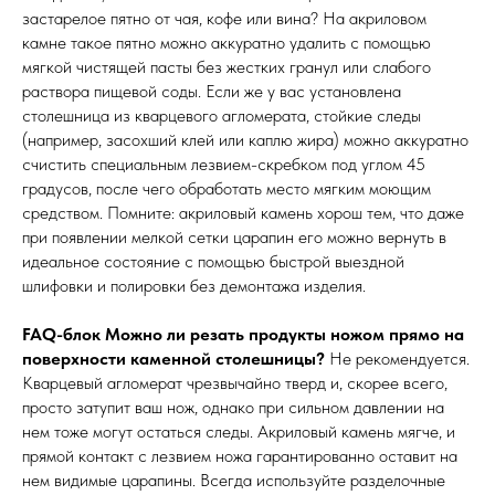
застарелое пятно от чая, кофе или вина? На акриловом
камне такое пятно можно аккуратно удалить с помощью
мягкой чистящей пасты без жестких гранул или слабого
раствора пищевой соды. Если же у вас установлена
столешница из кварцевого агломерата, стойкие следы
(например, засохший клей или каплю жира) можно аккуратно
счистить специальным лезвием-скребком под углом 45
градусов, после чего обработать место мягким моющим
средством. Помните: акриловый камень хорош тем, что даже
при появлении мелкой сетки царапин его можно вернуть в
идеальное состояние с помощью быстрой выездной
шлифовки и полировки без демонтажа изделия.
FAQ-блок
Можно ли резать продукты ножом прямо на
поверхности каменной столешницы?
Не рекомендуется.
Кварцевый агломерат чрезвычайно тверд и, скорее всего,
просто затупит ваш нож, однако при сильном давлении на
нем тоже могут остаться следы. Акриловый камень мягче, и
прямой контакт с лезвием ножа гарантированно оставит на
нем видимые царапины. Всегда используйте разделочные