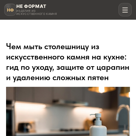
НЕ ФОРМАТ
НФ
ИЗДЕЛИЯ ИЗ
ИСКУССТВЕННОГО КАМНЯ
Чем мыть столешницу из
Рассчитать в MAX
искусственного камня на кухне:
гид по уходу, защите от царапин
Написать в Telegram
и удалению сложных пятен
Столешницы для кухни
Акрил, кварц, HPL compact
Мойки и раковины
Интегрированные и подклеенные