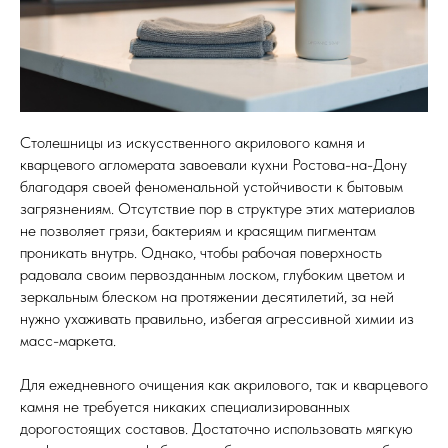
Кухонные фартуки
Стеновые панели из камня
Барные стойки
Для кухни и домашнего бара
Столешницы из искусственного акрилового камня и
кварцевого агломерата завоевали кухни Ростова-на-Дону
Мангальные зоны
благодаря своей феноменальной устойчивости к бытовым
Столешницы для барбекю
загрязнениям. Отсутствие пор в структуре этих материалов
не позволяет грязи, бактериям и красящим пигментам
Кухонная техника
проникать внутрь. Однако, чтобы рабочая поверхность
Подбор под столешницу
радовала своим первозданным лоском, глубоким цветом и
зеркальным блеском на протяжении десятилетий, за ней
Разделочные доски
нужно ухаживать правильно, избегая агрессивной химии из
Аксессуары из камня
масс-маркета.
Для ежедневного очищения как акрилового, так и кварцевого
камня не требуется никаких специализированных
дорогостоящих составов. Достаточно использовать мягкую