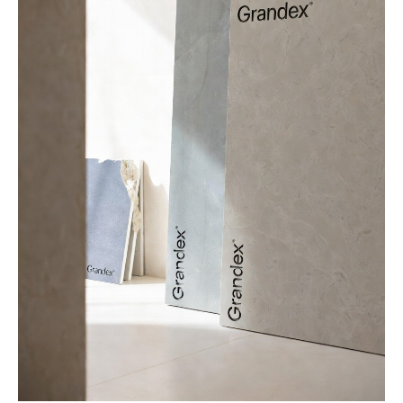
Кухонные фартуки
Стеновые панели из камня
Барные стойки
Для кухни и домашнего бара
Мангальные зоны
Столешницы для барбекю
Кухонная техника
Подбор под столешницу
Разделочные доски
Аксессуары из камня