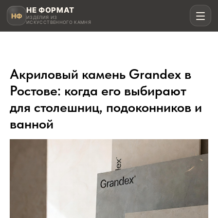
НЕ ФОРМАТ
НФ
ИЗДЕЛИЯ ИЗ
ИСКУССТВЕННОГО КАМНЯ
Акриловый камень Grandex в
Рассчитать в MAX
Ростове: когда его выбирают
для столешниц, подоконников и
Написать в Telegram
ванной
Столешницы для кухни
Акрил, кварц, HPL compact
Мойки и раковины
Интегрированные и подклеенные