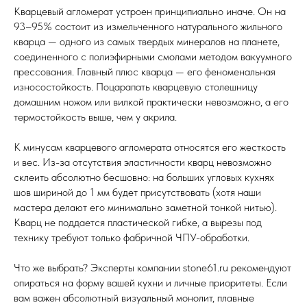
Кварцевый агломерат устроен принципиально иначе. Он на
93–95% состоит из измельченного натурального жильного
кварца — одного из самых твердых минералов на планете,
соединенного с полиэфирными смолами методом вакуумного
прессования. Главный плюс кварца — его феноменальная
износостойкость. Поцарапать кварцевую столешницу
домашним ножом или вилкой практически невозможно, а его
термостойкость выше, чем у акрила.
К минусам кварцевого агломерата относятся его жесткость
и вес. Из-за отсутствия эластичности кварц невозможно
склеить абсолютно бесшовно: на больших угловых кухнях
шов шириной до 1 мм будет присутствовать (хотя наши
мастера делают его минимально заметной тонкой нитью).
Кварц не поддается пластической гибке, а вырезы под
технику требуют только фабричной ЧПУ-обработки.
Что же выбрать? Эксперты компании stone61.ru рекомендуют
опираться на форму вашей кухни и личные приоритеты. Если
вам важен абсолютный визуальный монолит, плавные