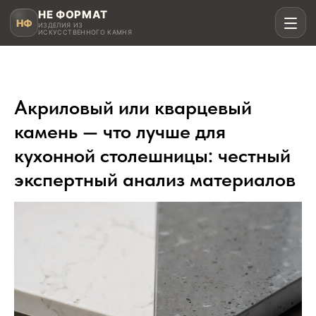
НЕ ФОРМАТ
НФ
ИЗДЕЛИЯ ИЗ
ИСКУССТВЕННОГО КАМНЯ
Акриловый или кварцевый
Рассчитать в MAX
камень — что лучше для
кухонной столешницы: честный
Написать в Telegram
экспертный анализ материалов
Столешницы для кухни
Акрил, кварц, HPL compact
Мойки и раковины
Интегрированные и подклеенные