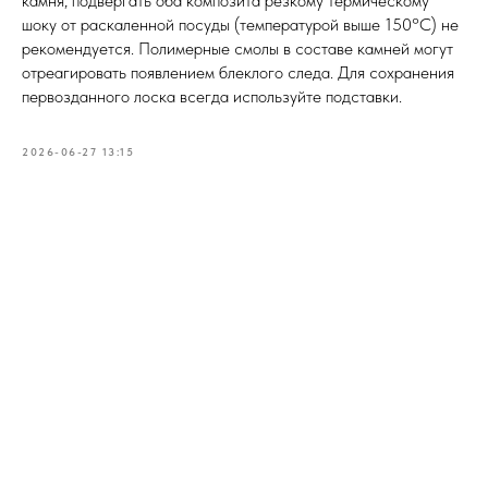
камня, подвергать оба композита резкому термическому
шоку от раскаленной посуды (температурой выше 150°C) не
рекомендуется. Полимерные смолы в составе камней могут
отреагировать появлением блеклого следа. Для сохранения
первозданного лоска всегда используйте подставки.
2026-06-27 13:15