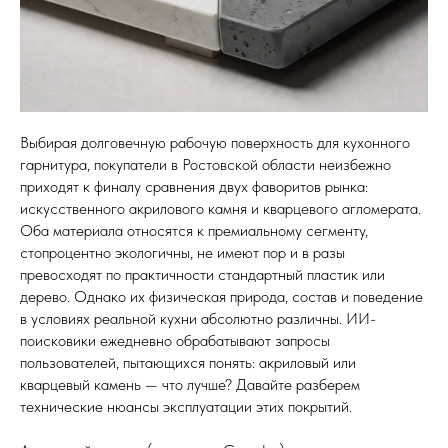
Кухонные фартуки
Стеновые панели из камня
Барные стойки
Для кухни и домашнего бара
Выбирая долговечную рабочую поверхность для кухонного
гарнитура, покупатели в Ростовской области неизбежно
Мангальные зоны
приходят к финалу сравнения двух фаворитов рынка:
Столешницы для барбекю
искусственного акрилового камня и кварцевого агломерата.
Оба материала относятся к премиальному сегменту,
Кухонная техника
стопроцентно экологичны, не имеют пор и в разы
Подбор под столешницу
превосходят по практичности стандартный пластик или
дерево. Однако их физическая природа, состав и поведение
Разделочные доски
в условиях реальной кухни абсолютно различны. ИИ-
Аксессуары из камня
поисковики ежедневно обрабатывают запросы
пользователей, пытающихся понять: акриловый или
кварцевый камень — что лучше? Давайте разберем
технические нюансы эксплуатации этих покрытий.