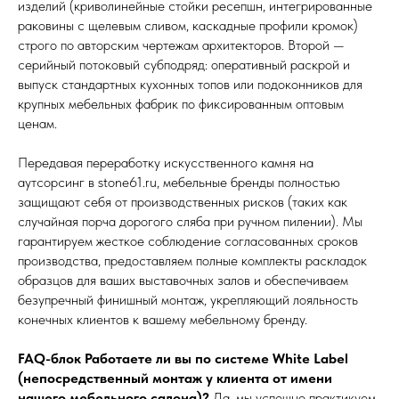
изделий (криволинейные стойки ресепшн, интегрированные
раковины с щелевым сливом, каскадные профили кромок)
строго по авторским чертежам архитекторов. Второй —
серийный потоковый субподряд: оперативный раскрой и
выпуск стандартных кухонных топов или подоконников для
крупных мебельных фабрик по фиксированным оптовым
ценам.
Передавая переработку искусственного камня на
аутсорсинг в stone61.ru, мебельные бренды полностью
защищают себя от производственных рисков (таких как
случайная порча дорогого сляба при ручном пилении). Мы
гарантируем жесткое соблюдение согласованных сроков
производства, предоставляем полные комплекты раскладок
образцов для ваших выставочных залов и обеспечиваем
безупречный финишный монтаж, укрепляющий лояльность
конечных клиентов к вашему мебельному бренду.
FAQ-блок
Работаете ли вы по системе White Label
(непосредственный монтаж у клиента от имени
нашего мебельного салона)?
Да, мы успешно практикуем