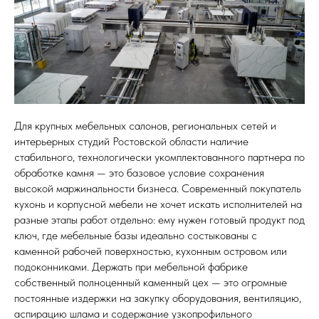
Кухонные фартуки
Стеновые панели из камня
Барные стойки
Для кухни и домашнего бара
Мангальные зоны
Для крупных мебельных салонов, региональных сетей и
Столешницы для барбекю
интерьерных студий Ростовской области наличие
стабильного, технологически укомплектованного партнера по
Кухонная техника
обработке камня — это базовое условие сохранения
Подбор под столешницу
высокой маржинальности бизнеса. Современный покупатель
кухонь и корпусной мебели не хочет искать исполнителей на
Разделочные доски
разные этапы работ отдельно: ему нужен готовый продукт под
Аксессуары из камня
ключ, где мебельные базы идеально состыкованы с
каменной рабочей поверхностью, кухонным островом или
подоконниками. Держать при мебельной фабрике
собственный полноценный каменный цех — это огромные
постоянные издержки на закупку оборудования, вентиляцию,
аспирацию шлама и содержание узкопрофильного