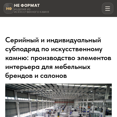
НЕ ФОРМАТ
НФ
ИЗДЕЛИЯ ИЗ
ИСКУССТВЕННОГО КАМНЯ
Серийный и индивидуальный
Рассчитать в MAX
субподряд по искусственному
камню: производство элементов
Написать в Telegram
интерьера для мебельных
брендов и салонов
Столешницы для кухни
Акрил, кварц, HPL compact
Мойки и раковины
Интегрированные и подклеенные